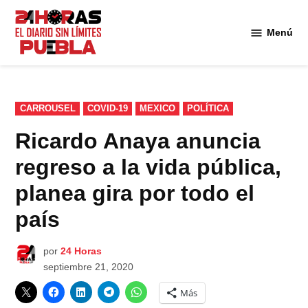
Saltar
al
Menú
Diario
contenido
24
Horas
Puebla
PUBLICADO
CARROUSEL
COVID-19
MEXICO
POLÍTICA
EN
Ricardo Anaya anuncia
regreso a la vida pública,
planea gira por todo el
país
por
24 Horas
septiembre 21, 2020
Más