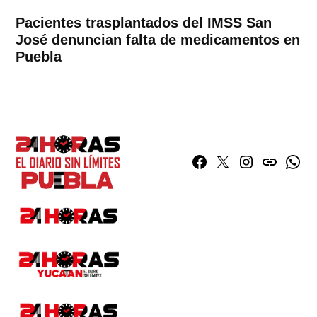
Pacientes trasplantados del IMSS San
José denuncian falta de medicamentos en
Puebla
Facebook
Twitter
Instagram
issuu
What