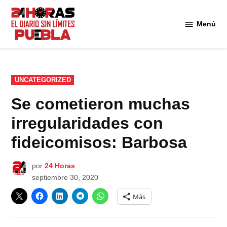
Saltar
al
Menú
Diario
contenido
24
Horas
Puebla
PUBLICADO
UNCATEGORIZED
EN
Se cometieron muchas
irregularidades con
fideicomisos: Barbosa
por
24 Horas
septiembre 30, 2020
Más