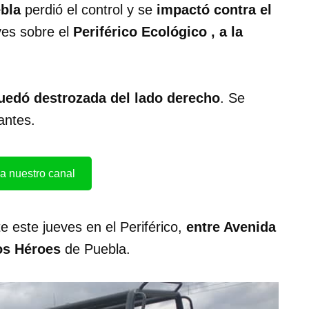
ebla
perdió el control y se
impactó contra el
ves sobre el
Periférico Ecológico
, a la
uedó destrozada del lado derecho
. Se
antes.
a nuestro canal
e este jueves en el Periférico,
entre Avenida
os Héroes
de Puebla.