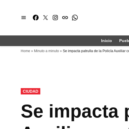
Saltar
al
Facebook
Twitter
Instagram
issuu
Whatsapp
contenido
Inicio
Pueb
Home
»
Minuto a minuto
»
Se impacta patrulla de la Policía Auxiliar 
PUBLICADO
CIUDAD
EN
Se impacta p