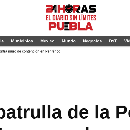
la
Municipios
Mexico
Mundo
Negocios
DxT
Vi
contra muro de contención en Periférico
atrulla de la P