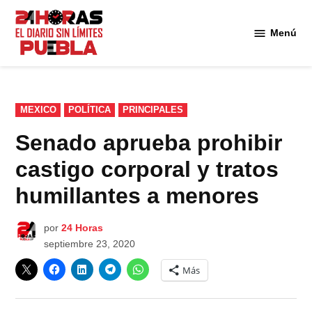
Saltar
al
Menú
Diario
contenido
24
Horas
Puebla
PUBLICADO
MEXICO
POLÍTICA
PRINCIPALES
EN
Senado aprueba prohibir
castigo corporal y tratos
humillantes a menores
por
24 Horas
septiembre 23, 2020
Más