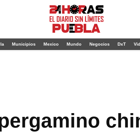
la
Municipios
Mexico
Mundo
Negocios
DxT
Vi
pergamino chi