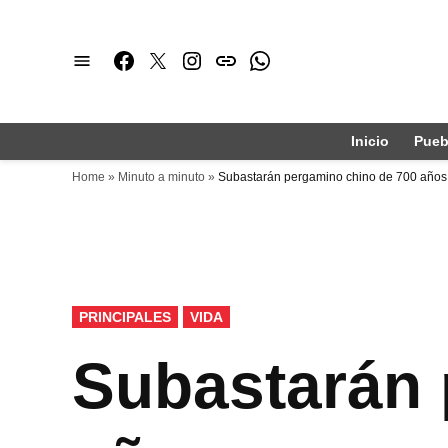
Saltar
al
Facebook
Twitter
Instagram
issuu
Whatsapp
contenido
Inicio
Pueb
Home
»
Minuto a minuto
»
Subastarán pergamino chino de 700 años
PUBLICADO
PRINCIPALES
VIDA
EN
Subastarán 