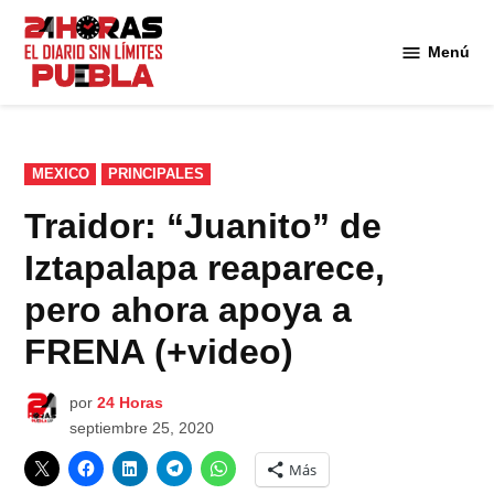
Saltar
al
Menú
Diario
contenido
24
Horas
Puebla
PUBLICADO
MEXICO
PRINCIPALES
EN
Traidor: “Juanito” de
Iztapalapa reaparece,
pero ahora apoya a
FRENA (+video)
por
24 Horas
septiembre 25, 2020
Más