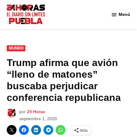
Saltar
al
Menú
Diario
contenido
24
Horas
Puebla
PUBLICADO
MUNDO
EN
Trump afirma que avión
“lleno de matones”
buscaba perjudicar
conferencia republicana
por
24 Horas
septiembre 1, 2020
Más