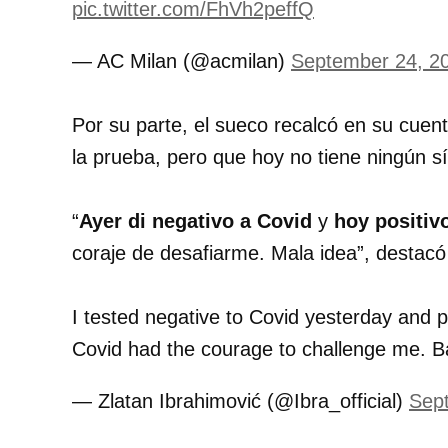
pic.twitter.com/FhVh2peffQ
— AC Milan (@acmilan)
September 24, 2
Por su parte, el sueco recalcó en su cuen
la prueba, pero que hoy no tiene ningún sí
“
Ayer di negativo a Covid
y
hoy positiv
coraje de desafiarme. Mala idea”, destacó
I tested negative to Covid yesterday and 
Covid had the courage to challenge me. B
— Zlatan Ibrahimović (@Ibra_official)
Sep