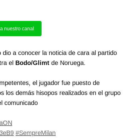
a nuestro canal
 dio a conocer la noticia de cara al partido
ra el
Bodo/Glimt
de Noruega.
ompetentes, el jugador fue puesto de
os los demás hisopos realizados en el grupo
del comunicado
NaON
h3eB9
#SempreMilan