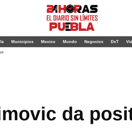
la
Municipios
Mexico
Mundo
Negocios
DxT
Vi
rus
imovic da posi