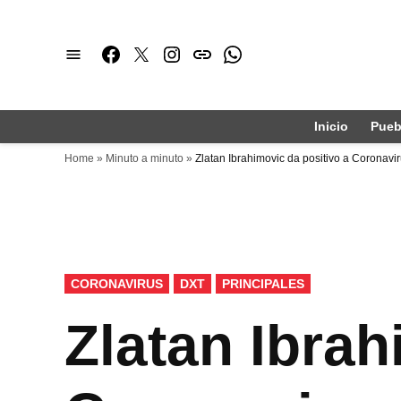
Saltar
al
Facebook
Twitter
Instagram
issuu
Whatsapp
contenido
Inicio
Pueb
Home
»
Minuto a minuto
»
Zlatan Ibrahimovic da positivo a Coronavi
PUBLICADO
CORONAVIRUS
DXT
PRINCIPALES
EN
Zlatan Ibrah