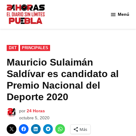
Saltar
al
Menú
Diario
contenido
24
Horas
Puebla
PUBLICADO
DXT
PRINCIPALES
EN
Mauricio Sulaimán
Saldívar es candidato al
Premio Nacional del
Deporte 2020
por
24 Horas
octubre 5, 2020
Más