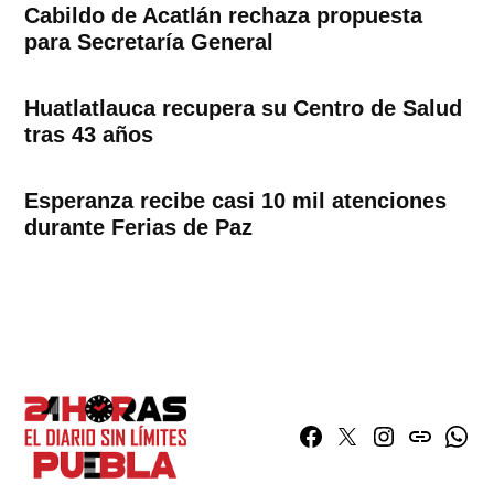
Cabildo de Acatlán rechaza propuesta
para Secretaría General
Huatlatlauca recupera su Centro de Salud
tras 43 años
Esperanza recibe casi 10 mil atenciones
durante Ferias de Paz
Facebook
Twitter
Instagram
issuu
What