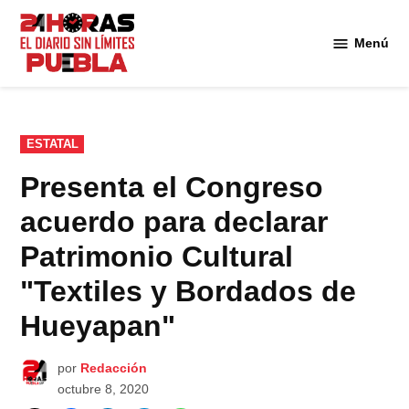
Saltar
al
Menú
Diario
contenido
24
Horas
Puebla
PUBLICADO
ESTATAL
EN
Presenta el Congreso
acuerdo para declarar
Patrimonio Cultural
"Textiles y Bordados de
Hueyapan"
por
Redacción
octubre 8, 2020