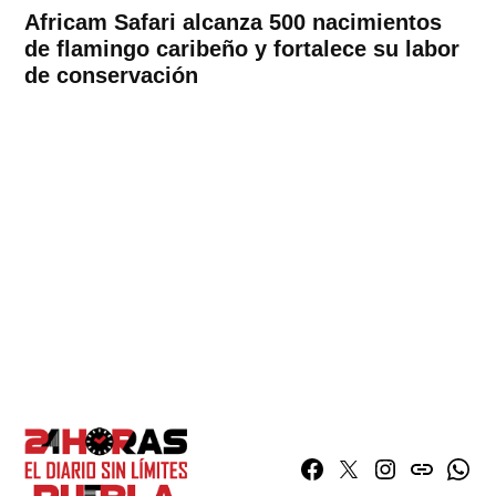
Africam Safari alcanza 500 nacimientos
de flamingo caribeño y fortalece su labor
de conservación
Facebook
Twitter
Instagram
issuu
What