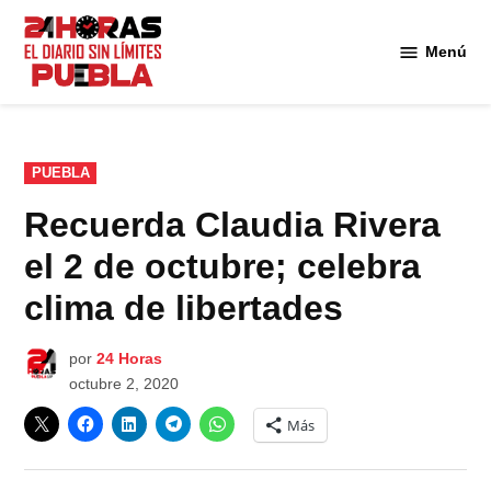
Saltar
al
Menú
Diario
contenido
24
Horas
Puebla
PUBLICADO
PUEBLA
EN
Recuerda Claudia Rivera
el 2 de octubre; celebra
clima de libertades
por
24 Horas
octubre 2, 2020
Más