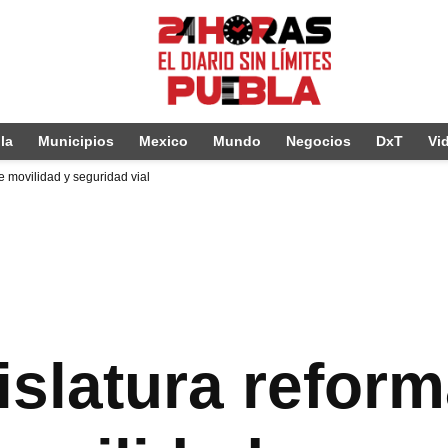
la
Municipios
Mexico
Mundo
Negocios
DxT
Vi
e movilidad y seguridad vial
islatura refor