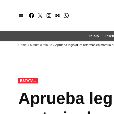
Saltar
al
Facebook
Twitter
Instagram
issuu
Whatsapp
contenido
Inicio
Pueb
Home
»
Minuto a minuto
»
Aprueba legislatura reformas en materia d
PUBLICADO
ESTATAL
EN
Aprueba leg