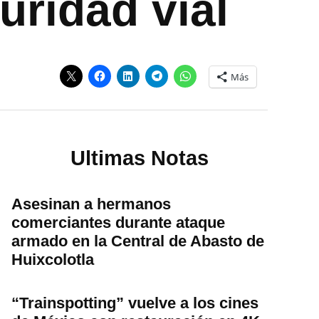
uridad vial
Más
Ultimas Notas
Asesinan a hermanos
comerciantes durante ataque
armado en la Central de Abasto de
Huixcolotla
“Trainspotting” vuelve a los cines