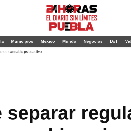
la
Municipios
Mexico
Mundo
Negocios
DxT
Vi
o de cannabis psicoactivo
 separar regul