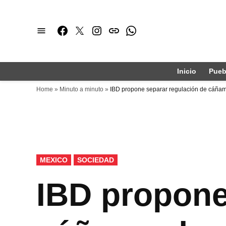
Saltar
al
Facebook
Twitter
Instagram
issuu
Whatsapp
contenido
Inicio
Pueb
Home
»
Minuto a minuto
»
IBD propone separar regulación de cáñam
PUBLICADO
MEXICO
SOCIEDAD
EN
IBD propone