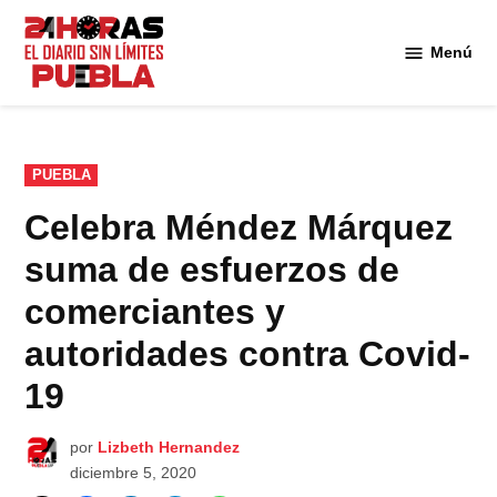
Saltar
al
Menú
Diario
contenido
24
Horas
Puebla
PUBLICADO
PUEBLA
EN
Celebra Méndez Márquez
suma de esfuerzos de
comerciantes y
autoridades contra Covid-
19
por
Lizbeth Hernandez
diciembre 5, 2020