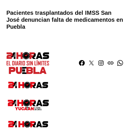
Pacientes trasplantados del IMSS San
José denuncian falta de medicamentos en
Puebla
Facebook
Twitter
Instagram
issuu
What