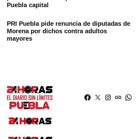
Puebla capital
PRI Puebla pide renuncia de diputadas de
Morena por dichos contra adultos
mayores
Facebook
Twitter
Instagram
issuu
What