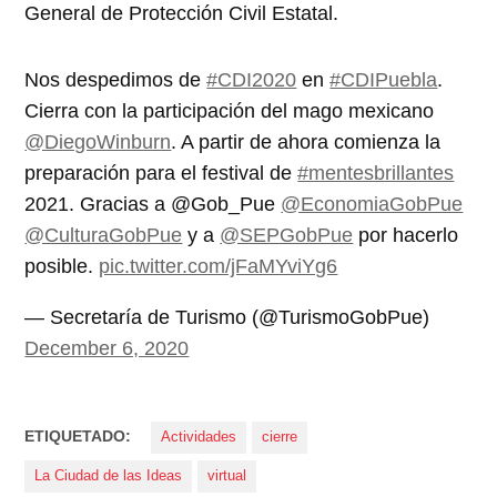
General de Protección Civil Estatal.
Nos despedimos de
#CDI2020
en
#CDIPuebla
.
Cierra con la participación del mago mexicano
@DiegoWinburn
. A partir de ahora comienza la
preparación para el festival de
#mentesbrillantes
2021. Gracias a @Gob_Pue
@EconomiaGobPue
@CulturaGobPue
y a
@SEPGobPue
por hacerlo
posible.
pic.twitter.com/jFaMYviYg6
— Secretaría de Turismo (@TurismoGobPue)
December 6, 2020
ETIQUETADO:
Actividades
cierre
La Ciudad de las Ideas
virtual