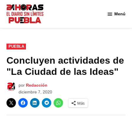
Saltar
al
Menú
Diario
contenido
24
Horas
Puebla
PUBLICADO
PUEBLA
EN
Concluyen actividades de
"La Ciudad de las Ideas"
por
Redacción
diciembre 7, 2020
Más