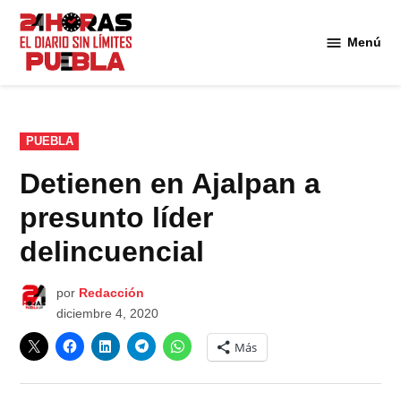
Saltar
al
Menú
Diario
contenido
24
Horas
Puebla
PUBLICADO
PUEBLA
EN
Detienen en Ajalpan a
presunto líder
delincuencial
por
Redacción
diciembre 4, 2020
Más