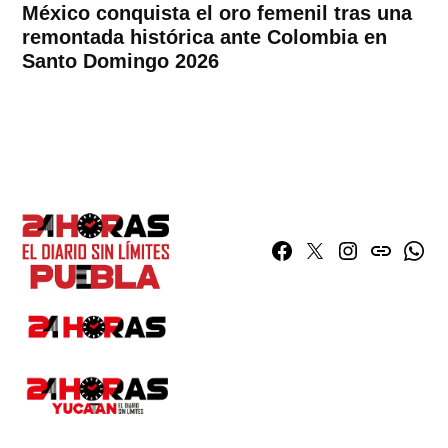
México conquista el oro femenil tras una
remontada histórica ante Colombia en
Santo Domingo 2026
Facebook
Twitter
Instagram
issuu
What