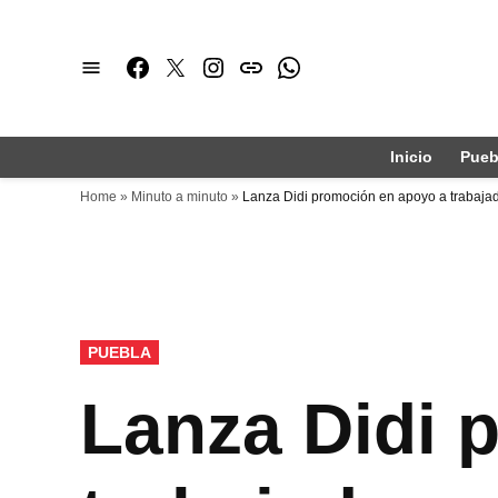
Saltar
al
Facebook
Twitter
Instagram
issuu
Whatsapp
contenido
Inicio
Pueb
Home
»
Minuto a minuto
»
Lanza Didi promoción en apoyo a trabajad
PUBLICADO
PUEBLA
EN
Lanza Didi 