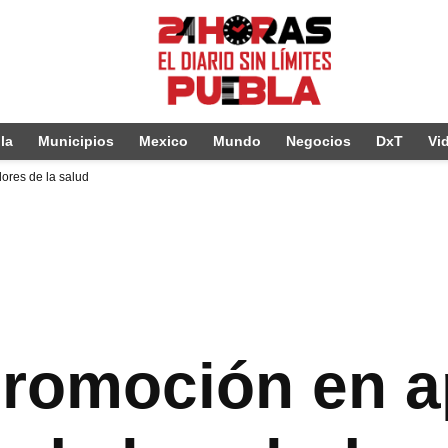
la
Municipios
Mexico
Mundo
Negocios
DxT
Vi
ores de la salud
promoción en 