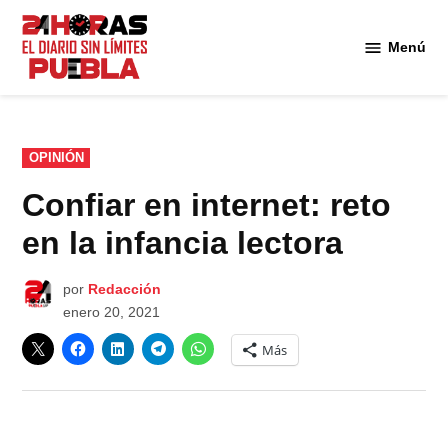
Saltar
al
Menú
Diario
contenido
24
Horas
Puebla
PUBLICADO
OPINIÓN
EN
Confiar en internet: reto
en la infancia lectora
por
Redacción
enero 20, 2021
Más