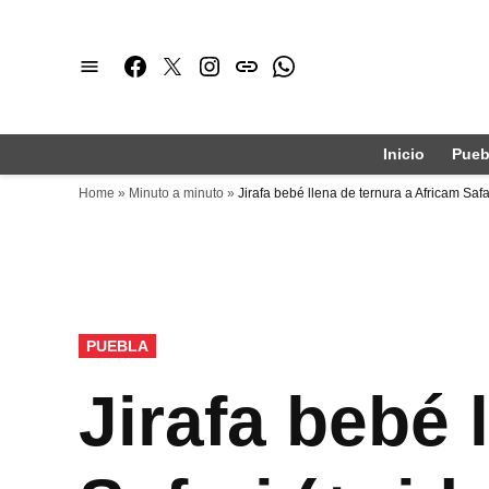
Saltar
al
Facebook
Twitter
Instagram
issuu
Whatsapp
contenido
Inicio
Pueb
Home
»
Minuto a minuto
»
Jirafa bebé llena de ternura a Africam Safa
PUBLICADO
PUEBLA
EN
Jirafa bebé 