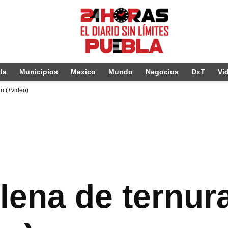
la
Municipios
Mexico
Mundo
Negocios
DxT
Vi
ri (+video)
llena de ternur