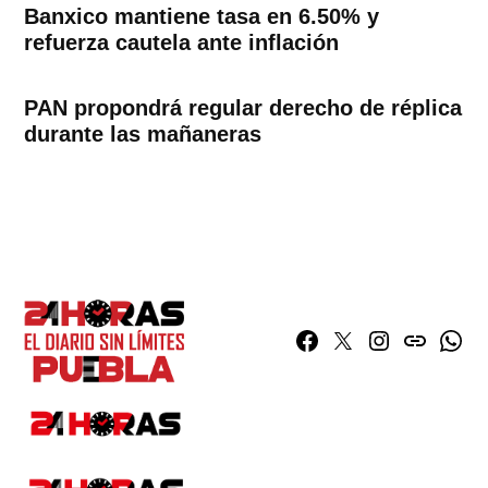
Banxico mantiene tasa en 6.50% y
refuerza cautela ante inflación
PAN propondrá regular derecho de réplica
durante las mañaneras
Facebook
Twitter
Instagram
issuu
What