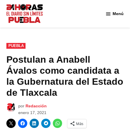
Saltar
al
Menú
Diario
contenido
24
Horas
Puebla
PUBLICADO
PUEBLA
EN
Postulan a Anabell
Ávalos como candidata a
la Gubernatura del Estado
de Tlaxcala
por
Redacción
enero 17, 2021
Más