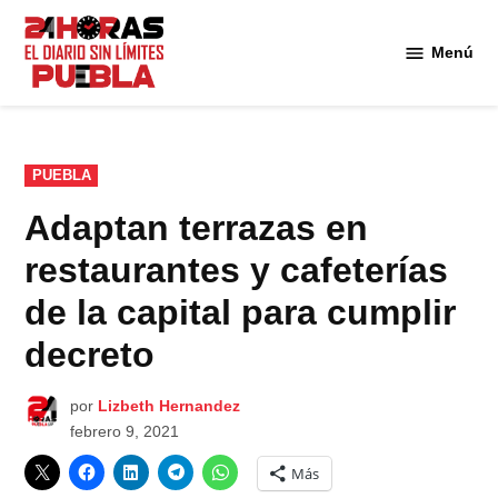
Saltar
al
Menú
Diario
contenido
24
Horas
Puebla
PUBLICADO
PUEBLA
EN
Adaptan terrazas en
restaurantes y cafeterías
de la capital para cumplir
decreto
por
Lizbeth Hernandez
febrero 9, 2021
Más