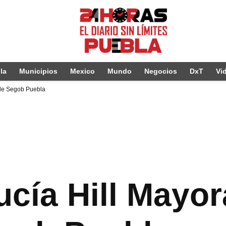
la
Municipios
Mexico
Mundo
Negocios
DxT
Vi
r de Segob Puebla
ucía Hill Mayo