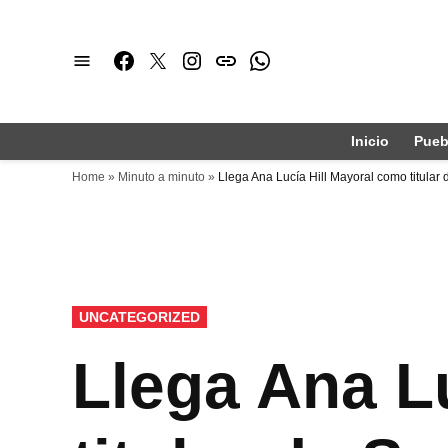
Saltar
al
Facebook
Twitter
Instagram
issuu
Whatsapp
contenido
Inicio
Pueb
Home
»
Minuto a minuto
»
Llega Ana Lucía Hill Mayoral como titula
PUBLICADO
UNCATEGORIZED
EN
Llega Ana L