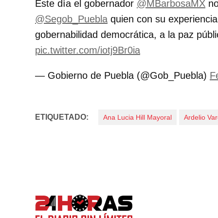
Este día el gobernador
@MBarbosaMX
no
@Segob_Puebla
quien con su experiencia 
gobernabilidad democrática, a la paz públic
pic.twitter.com/iotj9Br0ia
— Gobierno de Puebla (@Gob_Puebla)
F
ETIQUETADO:
Ana Lucia Hill Mayoral
Ardelio Va