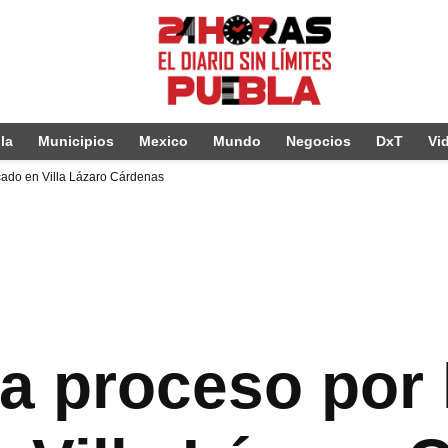
la
Municipios
Mexico
Mundo
Negocios
DxT
Vi
icado en Villa Lázaro Cárdenas
 a proceso por