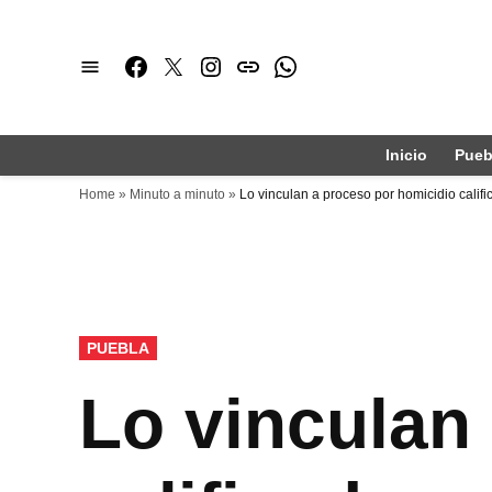
Saltar
al
Facebook
Twitter
Instagram
issuu
Whatsapp
contenido
Inicio
Pueb
Home
»
Minuto a minuto
»
Lo vinculan a proceso por homicidio calif
PUBLICADO
PUEBLA
EN
Lo vinculan