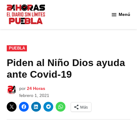
Saltar
al
Menú
Diario
contenido
24
Horas
Puebla
PUBLICADO
PUEBLA
EN
Piden al Niño Dios ayuda
ante Covid-19
por
24 Horas
febrero 1, 2021
Más