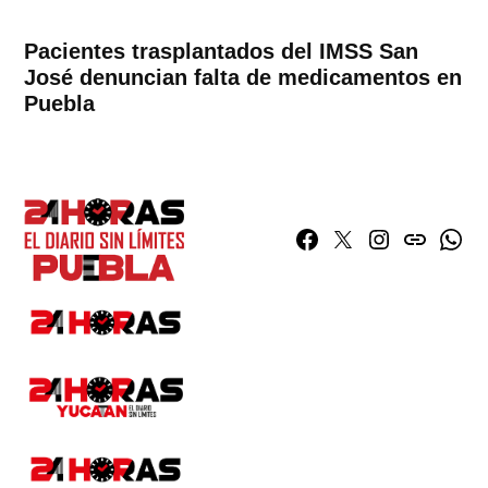
Pacientes trasplantados del IMSS San
José denuncian falta de medicamentos en
Puebla
Facebook
Twitter
Instagram
issuu
What