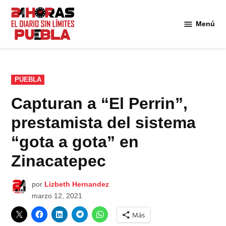
Saltar
al
Menú
Diario
contenido
24
Horas
Puebla
PUBLICADO
PUEBLA
EN
Capturan a “El Perrin”,
prestamista del sistema
“gota a gota” en
Zinacatepec
por
Lizbeth Hernandez
marzo 12, 2021
Más