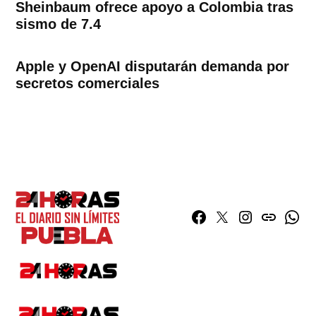
Sheinbaum ofrece apoyo a Colombia tras
sismo de 7.4
Apple y OpenAI disputarán demanda por
secretos comerciales
Facebook
Twitter
Instagram
issuu
What