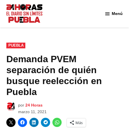
Saltar
al
Menú
Diario
contenido
24
Horas
Puebla
PUBLICADO
PUEBLA
EN
Demanda PVEM
separación de quién
busque reelección en
Puebla
por
24 Horas
marzo 11, 2021
Más