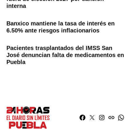
interna
Banxico mantiene la tasa de interés en
6.50% ante riesgos inflacionarios
Pacientes trasplantados del IMSS San
José denuncian falta de medicamentos en
Puebla
Facebook
Twitter
Instagram
issuu
What