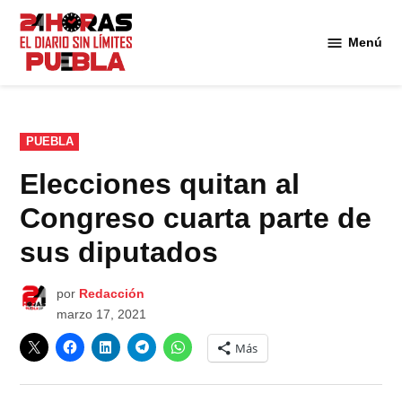
Saltar
al
Menú
Diario
contenido
24
Horas
Puebla
PUBLICADO
PUEBLA
EN
Elecciones quitan al
Congreso cuarta parte de
sus diputados
por
Redacción
marzo 17, 2021
Más