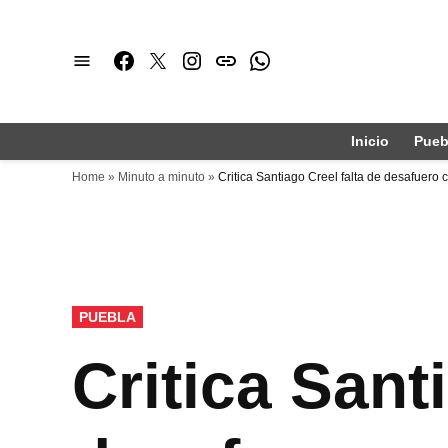
Saltar
al
Facebook
Twitter
Instagram
issuu
Whatsapp
contenido
Inicio
Pueb
Home
»
Minuto a minuto
»
Critica Santiago Creel falta de desafuero 
PUBLICADO
PUEBLA
EN
Critica Sant