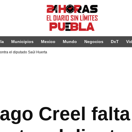
la
Municipios
Mexico
Mundo
Negocios
DxT
Vi
contra el diputado Saúl Huerta
iago Creel falta