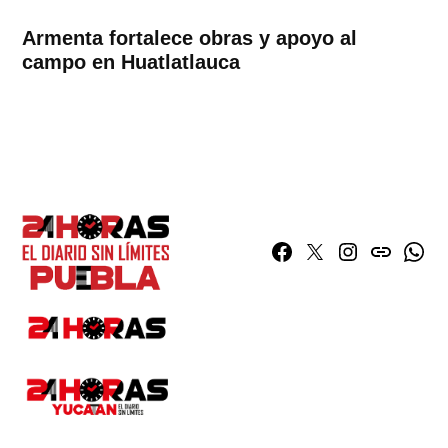
Armenta fortalece obras y apoyo al
campo en Huatlatlauca
Facebook
Twitter
Instagram
issuu
What