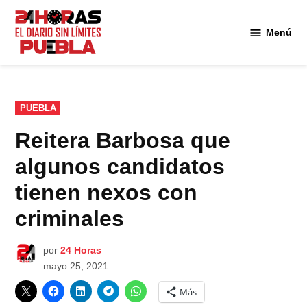
Saltar
al
Menú
Diario
contenido
24
Horas
Puebla
PUBLICADO
PUEBLA
EN
Reitera Barbosa que
algunos candidatos
tienen nexos con
criminales
por
24 Horas
mayo 25, 2021
Más