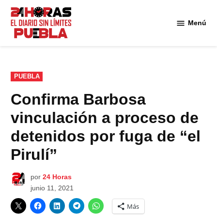
Saltar
al
Menú
Diario
contenido
24
Horas
Puebla
PUBLICADO
PUEBLA
EN
Confirma Barbosa
vinculación a proceso de
detenidos por fuga de “el
Pirulí”
por
24 Horas
junio 11, 2021
Más