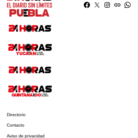
Facebook
Twitter
Instagram
issuu
What
Directorio
Contacto
Aviso de privacidad