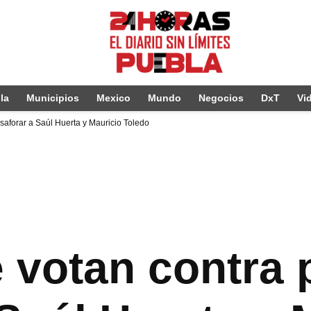
la
Municipios
Mexico
Mundo
Negocios
DxT
Vi
aforar a Saúl Huerta y Mauricio Toledo
votan contra 