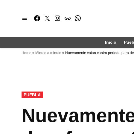
Saltar
al
Facebook
Twitter
Instagram
issuu
Whatsapp
contenido
Inicio
Pueb
Home
»
Minuto a minuto
»
Nuevamente votan contra periodo para des
PUBLICADO
PUEBLA
EN
Nuevamente 