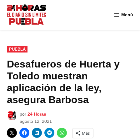
Saltar
al
Menú
Diario
contenido
24
Horas
Puebla
PUBLICADO
PUEBLA
EN
Desafueros de Huerta y
Toledo muestran
aplicación de la ley,
asegura Barbosa
por
24 Horas
agosto 12, 2021
Más