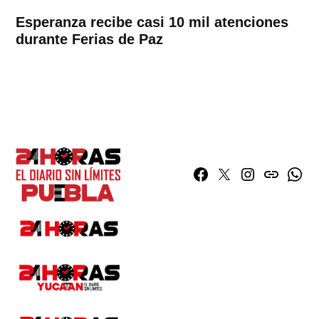
Esperanza recibe casi 10 mil atenciones
durante Ferias de Paz
Facebook
Twitter
Instagram
issuu
What