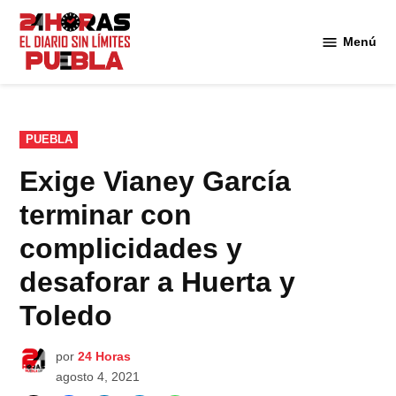
Saltar
al
Menú
Diario
contenido
24
Horas
Puebla
PUBLICADO
PUEBLA
EN
Exige Vianey García
terminar con
complicidades y
desaforar a Huerta y
Toledo
por
24 Horas
agosto 4, 2021