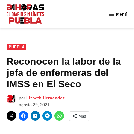
Saltar
al
Menú
Diario
contenido
24
Horas
Puebla
PUBLICADO
PUEBLA
EN
Reconocen la labor de la
jefa de enfermeras del
IMSS en El Seco
por
Lizbeth Hernandez
agosto 29, 2021
Más