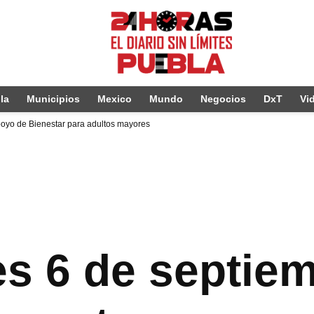
la
Municipios
Mexico
Mundo
Negocios
DxT
Vi
apoyo de Bienestar para adultos mayores
nes 6 de septi