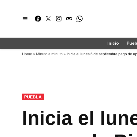
Saltar
al
Facebook
Twitter
Instagram
issuu
Whatsapp
contenido
Inicio
Pueb
Home
»
Minuto a minuto
»
Inicia el lunes 6 de septiembre pago de 
PUBLICADO
PUEBLA
EN
Inicia el lu