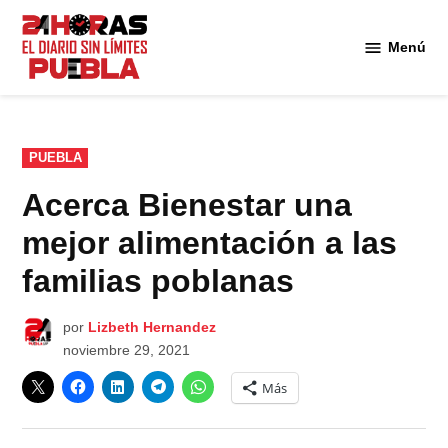
Saltar
al
Menú
Diario
contenido
24
Horas
Puebla
PUBLICADO
PUEBLA
EN
Acerca Bienestar una
mejor alimentación a las
familias poblanas
por
Lizbeth Hernandez
noviembre 29, 2021
Más