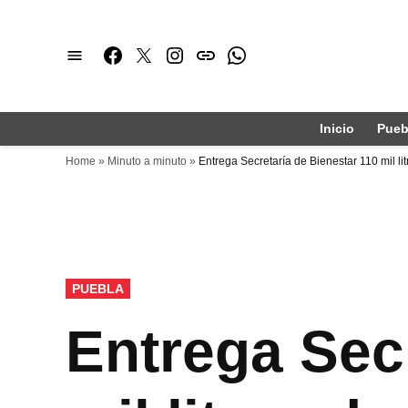
Saltar
al
Facebook
Twitter
Instagram
issuu
Whatsapp
contenido
Inicio
Pueb
Home
»
Minuto a minuto
»
Entrega Secretaría de Bienestar 110 mil li
PUBLICADO
PUEBLA
EN
Entrega Secr