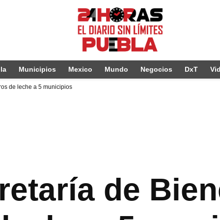
la
Municipios
Mexico
Mundo
Negocios
DxT
Vi
tros de leche a 5 municipios
etaría de Bien