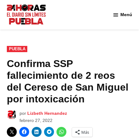
Saltar
al
Menú
Diario
contenido
24
Horas
Puebla
PUBLICADO
PUEBLA
EN
Confirma SSP
fallecimiento de 2 reos
del Cereso de San Miguel
por intoxicación
por
Lizbeth Hernandez
febrero 27, 2022
Más