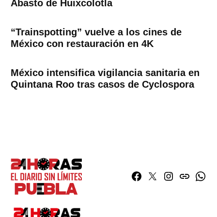
Abasto de Huixcolotla
“Trainspotting” vuelve a los cines de
México con restauración en 4K
México intensifica vigilancia sanitaria en
Quintana Roo tras casos de Cyclospora
Facebook
Twitter
Instagram
issuu
What