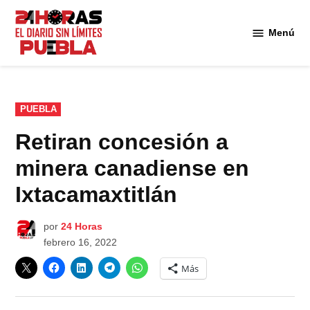
Saltar
al
Menú
Diario
contenido
24
Horas
Puebla
PUBLICADO
PUEBLA
EN
Retiran concesión a
minera canadiense en
Ixtacamaxtitlán
por
24 Horas
febrero 16, 2022
Más