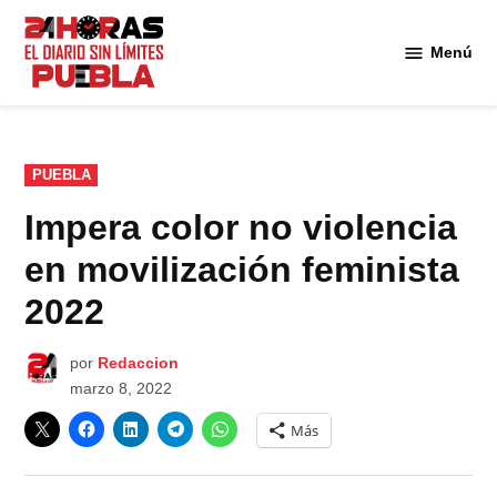
Saltar
al
Menú
Diario
contenido
24
Horas
Puebla
PUBLICADO
PUEBLA
EN
Impera color no violencia
en movilización feminista
2022
por
Redaccion
marzo 8, 2022
Más