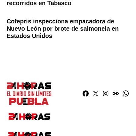
recorridos en Tabasco
Cofepris inspecciona empacadora de
Nuevo León por brote de salmonela en
Estados Unidos
Facebook
Twitter
Instagram
issuu
What