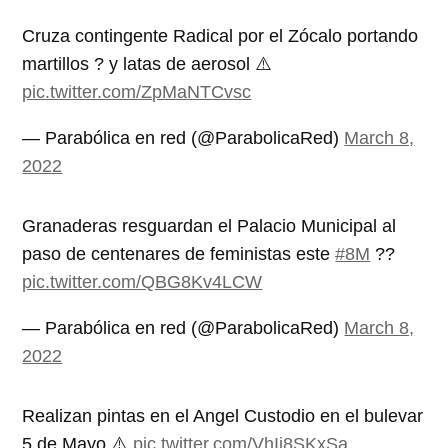
Cruza contingente Radical por el Zócalo portando
martillos ? y latas de aerosol ⚠️
pic.twitter.com/ZpMaNTCvsc
— Parabólica en red (@ParabolicaRed)
March 8,
2022
Granaderas resguardan el Palacio Municipal al
paso de centenares de feministas este
#8M
??
pic.twitter.com/QBG8Kv4LCW
— Parabólica en red (@ParabolicaRed)
March 8,
2022
Realizan pintas en el Angel Custodio en el bulevar
5 de Mayo ⚠️
pic.twitter.com/VhIj8SKxSa