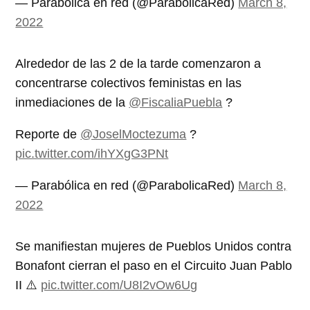
— Parabólica en red (@ParabolicaRed)
March 8,
2022
Alrededor de las 2 de la tarde comenzaron a
concentrarse colectivos feministas en las
inmediaciones de la
@FiscaliaPuebla
?
Reporte de
@JoselMoctezuma
?
pic.twitter.com/ihYXgG3PNt
— Parabólica en red (@ParabolicaRed)
March 8,
2022
Se manifiestan mujeres de Pueblos Unidos contra
Bonafont cierran el paso en el Circuito Juan Pablo
II ⚠️
pic.twitter.com/U8I2vOw6Ug