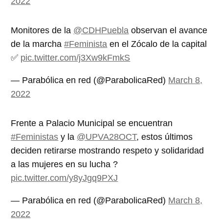
2022
Monitores de la
@CDHPuebla
observan el avance
de la marcha
#Feminista
en el Zócalo de la capital
✅
pic.twitter.com/j3Xw9kFmkS
— Parabólica en red (@ParabolicaRed)
March 8,
2022
Frente a Palacio Municipal se encuentran
#Feministas
y la
@UPVA28OCT
, estos últimos
deciden retirarse mostrando respeto y solidaridad
a las mujeres en su lucha ?
pic.twitter.com/y8yJgq9PXJ
— Parabólica en red (@ParabolicaRed)
March 8,
2022