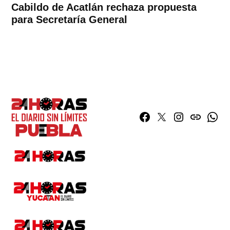
Cabildo de Acatlán rechaza propuesta
para Secretaría General
Facebook
Twitter
Instagram
issuu
What