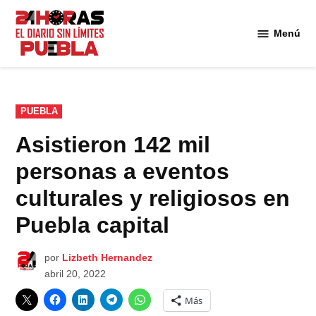
Saltar
al
Menú
Diario
contenido
24
Horas
Puebla
PUBLICADO
PUEBLA
EN
Asistieron 142 mil
personas a eventos
culturales y religiosos en
Puebla capital
por
Lizbeth Hernandez
abril 20, 2022
Más