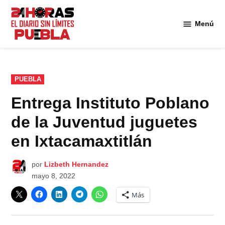
Saltar
al
Menú
Diario
contenido
24
Horas
Puebla
PUBLICADO
PUEBLA
EN
Entrega Instituto Poblano
de la Juventud juguetes
en Ixtacamaxtitlán
por
Lizbeth Hernandez
mayo 8, 2022
Más