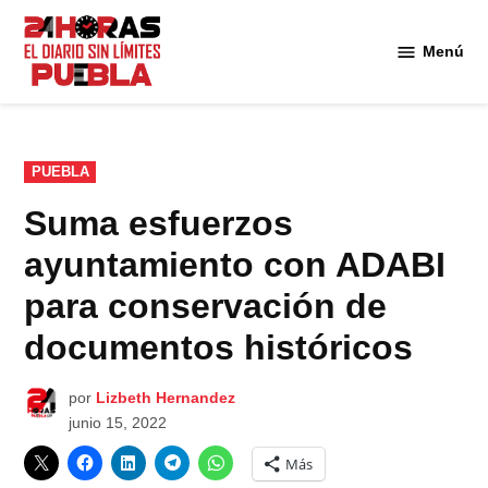
Saltar
al
Menú
Diario
contenido
24
Horas
Puebla
PUBLICADO
PUEBLA
EN
Suma esfuerzos
ayuntamiento con ADABI
para conservación de
documentos históricos
por
Lizbeth Hernandez
junio 15, 2022
Más