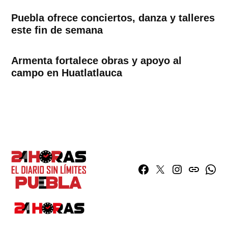
Puebla ofrece conciertos, danza y talleres
este fin de semana
Armenta fortalece obras y apoyo al
campo en Huatlatlauca
Facebook
Twitter
Instagram
issuu
What