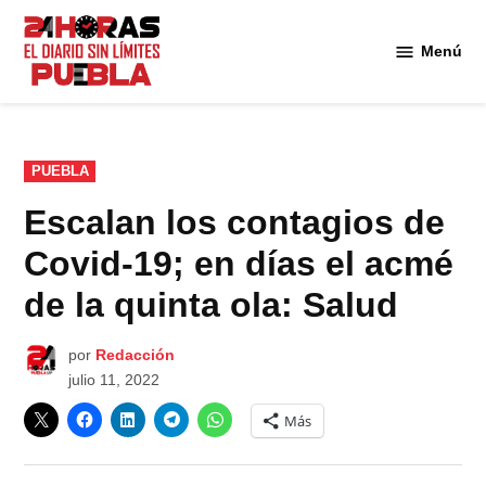
Saltar
al
Menú
Diario
contenido
24
Horas
Puebla
PUBLICADO
PUEBLA
EN
Escalan los contagios de
Covid-19; en días el acmé
de la quinta ola: Salud
por
Redacción
julio 11, 2022
Más