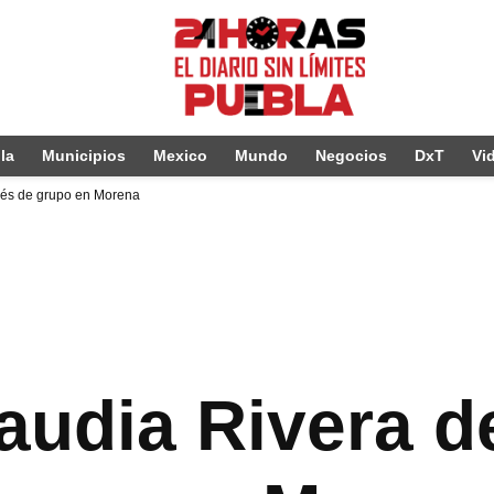
la
Municipios
Mexico
Mundo
Negocios
DxT
Vi
erés de grupo en Morena
audia Rivera de