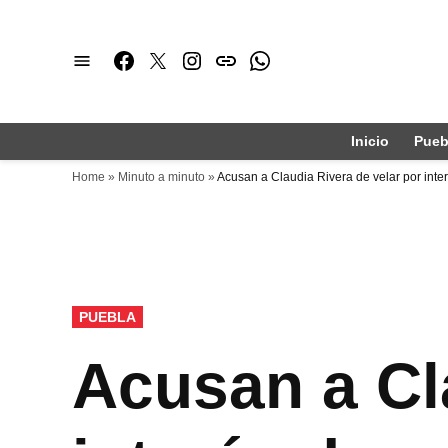
Saltar
al
Facebook
Twitter
Instagram
issuu
Whatsapp
contenido
Inicio
Pueb
Home
»
Minuto a minuto
»
Acusan a Claudia Rivera de velar por int
PUBLICADO
PUEBLA
EN
Acusan a Cl