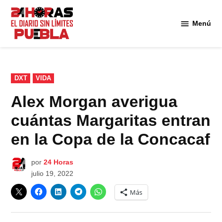
Saltar
al
Menú
Diario
contenido
24
Horas
Puebla
PUBLICADO
DXT
VIDA
EN
Alex Morgan averigua
cuántas Margaritas entran
en la Copa de la Concacaf
por
24 Horas
julio 19, 2022
Más