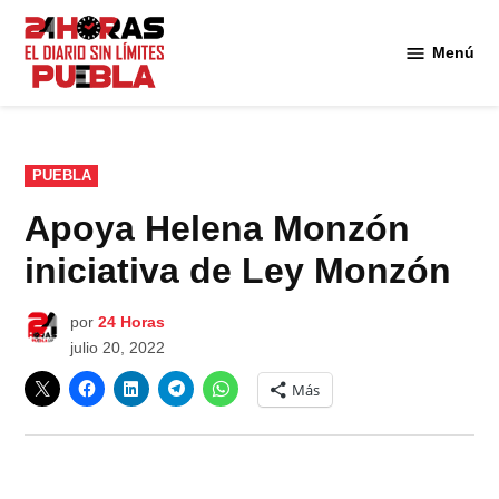
Saltar
al
Menú
Diario
contenido
24
Horas
Puebla
PUBLICADO
PUEBLA
EN
Apoya Helena Monzón
iniciativa de Ley Monzón
por
24 Horas
julio 20, 2022
Más