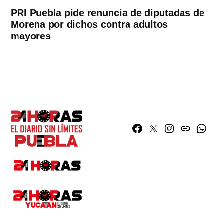
PRI Puebla pide renuncia de diputadas de
Morena por dichos contra adultos
mayores
Facebook
Twitter
Instagram
issuu
What