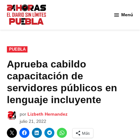
Saltar
al
Menú
Diario
contenido
24
Horas
Puebla
PUBLICADO
PUEBLA
EN
Aprueba cabildo
capacitación de
servidores públicos en
lenguaje incluyente
por
Lizbeth Hernandez
julio 21, 2022
Más