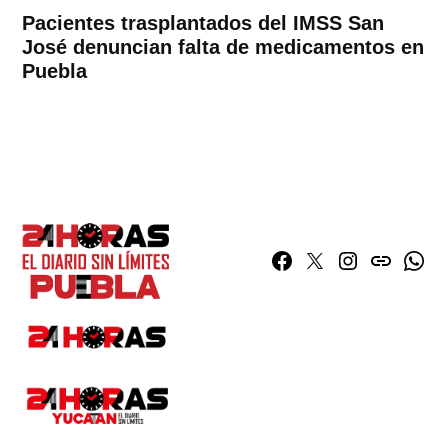
Pacientes trasplantados del IMSS San
José denuncian falta de medicamentos en
Puebla
Facebook
Twitter
Instagram
issuu
What