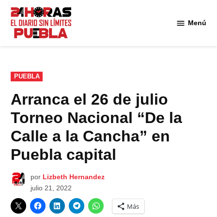
Saltar
al
Menú
Diario
contenido
24
Horas
Puebla
PUBLICADO
PUEBLA
EN
Arranca el 26 de julio
Torneo Nacional “De la
Calle a la Cancha” en
Puebla capital
por
Lizbeth Hernandez
julio 21, 2022
Más