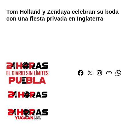
Tom Holland y Zendaya celebran su boda
con una fiesta privada en Inglaterra
Facebook
Twitter
Instagram
issuu
What