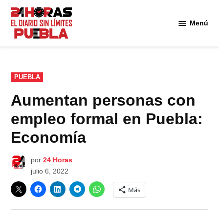
Saltar
al
Menú
Diario
contenido
24
Horas
Puebla
PUBLICADO
PUEBLA
EN
Aumentan personas con
empleo formal en Puebla:
Economía
por
24 Horas
julio 6, 2022
Más